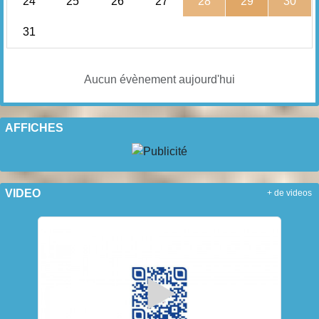
24
25
26
27
28
29
30
31
Aucun évènement aujourd'hui
AFFICHES
VIDEO
+ de videos