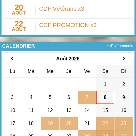
20
CDF Vétérans x3
AOÛT
22
CDF PROMOTION x3
AOÛT
CALENDRIER
+ d'évènements
Août 2026
Lu
Ma
Me
Je
Ve
Sa
Di
1
2
3
4
5
6
7
8
9
10
11
12
13
14
15
16
17
18
19
20
21
22
23