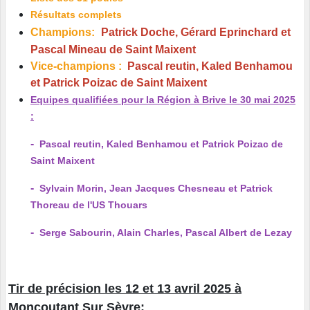
Résultats complets
Champions:
Patrick Doche, Gérard Eprinchard et
Pascal Mineau de Saint Maixent
Vice-champions :
Pascal reutin, Kaled Benhamou
et Patrick Poizac de Saint Maixent
Equipes qualifiées pour la Région à Brive le 30 mai 2025
:
-
Pascal reutin, Kaled Benhamou et Patrick Poizac de
Saint Maixent
-
Sylvain Morin, Jean Jacques Chesneau et Patrick
Thoreau de l'US Thouars
-
Serge Sabourin, Alain Charles, Pascal Albert de Lezay
Tir de précision les 12 et 13 avril 2025 à
Moncoutant Sur Sèvre: