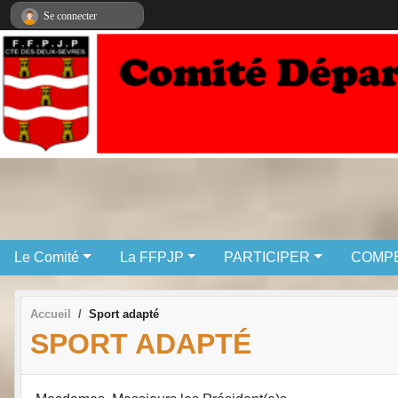
Panneau de gestion des cookies
Se connecter
Le Comité
La FFPJP
PARTICIPER
COMPE
Accueil
Sport adapté
SPORT ADAPTÉ