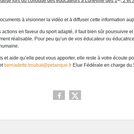
alisé lors du colloque des éducateurs à Lunéville des 1
, 2 et
cuments à visionner la vidéo et à diffuser cette information a
 actions en faveur du sport adapté, il faut bien sûr poursuivre
ent réalisable. Pour peu qu’un de vos éducateur ou éducatrice s
e humaine.
et aide qu’elle peut vous apporter, elle reste à votre écoute pou
et
bernadette.troubat@petanque.fr
Elue Fédérale en charge du 