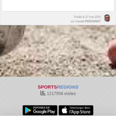
Publié le
27 mai 2025
par
Lionel PERONNET
SPORTS
REGIONS
1217956
visites