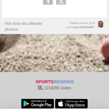
Voir tous les albums
Publié le
09 mai 2018
par
Lionel PERONNET
photos
SPORTS
REGIONS
1218280
visites