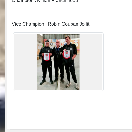
Champion : Killian Franchineau
Vice Champion : Robin Gouban Jollit