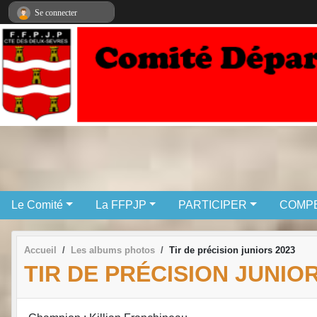
Panneau de gestion des cookies
Se connecter
Le Comité
La FFPJP
PARTICIPER
COMPE
Accueil
Les albums photos
Tir de précision juniors 2023
TIR DE PRÉCISION JUNIOR