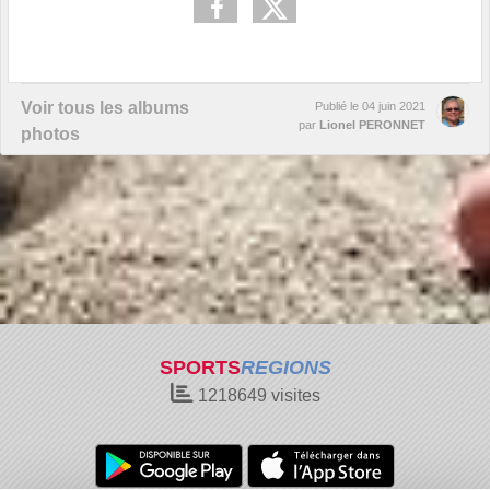
Voir tous les albums
Publié le
04 juin 2021
par
Lionel PERONNET
photos
SPORTS
REGIONS
1218649
visites