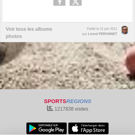
Voir tous les albums
Publié le
21 juin 2021
par
Lionel PERONNET
photos
SPORTS
REGIONS
1217838
visites