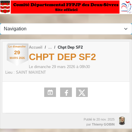
Panneau de gestion des cookies
Le
dimanche
Accueil
Chpt Dep SF2
29
CHPT DEP SF2
MARS
2026
Le
dimanche
29
mars
2026
à 08h30
Lieu :
SAINT MAIXENT
Publié le
20 nov. 2025
par
Thierry GOBIN