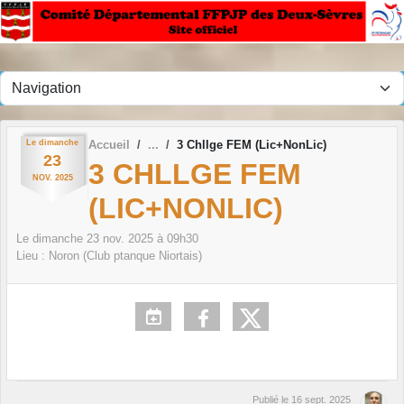
Panneau de gestion des cookies
Le
dimanche
Accueil
3 Chllge FEM (Lic+NonLic)
23
3 CHLLGE FEM
NOV.
2025
(LIC+NONLIC)
Le
dimanche
23
nov.
2025
à 09h30
Lieu :
Noron (Club ptanque Niortais)
Publié le
16 sept. 2025