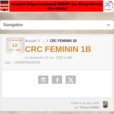
Panneau de gestion des cookies
Le
dimanche
Accueil
CRC FEMININ 1B
12
CRC FEMININ 1B
OCT.
2025
Le
dimanche
12
oct.
2025
à 08h
Lieu :
CHAMPDENIERS
Publié le
16 sept. 2025
par
Thierry GOBIN