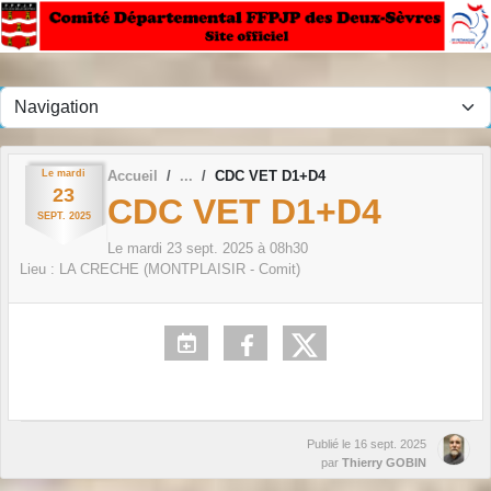
Panneau de gestion des cookies
Le
mardi
Accueil
CDC VET D1+D4
23
CDC VET D1+D4
SEPT.
2025
Le
mardi
23
sept.
2025
à 08h30
Lieu :
LA CRECHE (MONTPLAISIR - Comit)
Publié le
16 sept. 2025
par
Thierry GOBIN