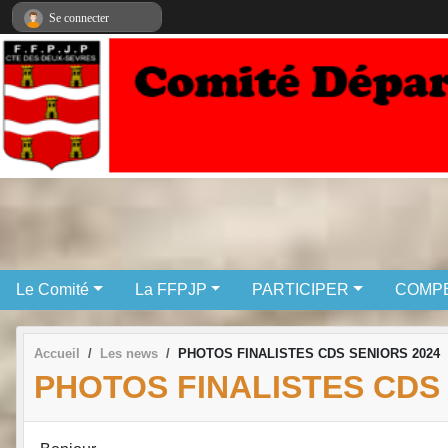
Panneau de gestion des cookies
Se connecter
Le Comité
La FFPJP
PARTICIPER
COMPE
Accueil
Les news
PHOTOS FINALISTES CDS SENIORS 2024
PHOTOS FINALISTES CDS 