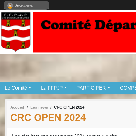
Panneau de gestion des cookies
Se connecter
Le Comité
La FFPJP
PARTICIPER
COMPE
Accueil
Les news
CRC OPEN 2024
CRC OPEN 2024